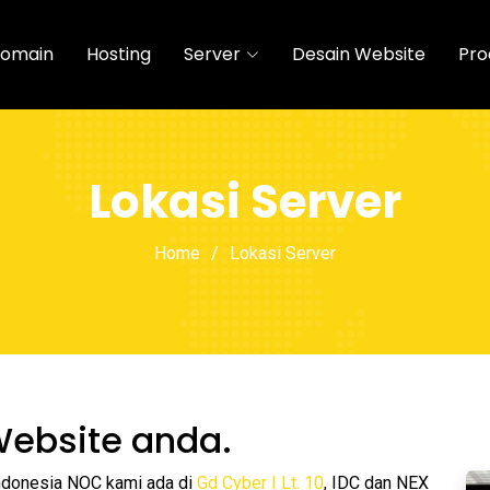
omain
Hosting
Server
Desain Website
Pro
Lokasi Server
Home
Lokasi Server
Website anda.
Indonesia NOC kami ada di
Gd Cyber I Lt. 10
, IDC dan NEX